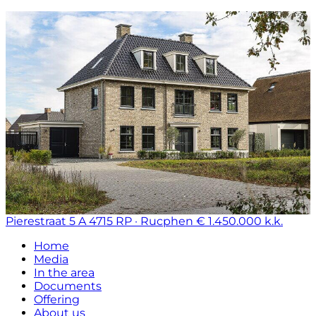
Pierestraat 5 A
4715 RP · Rucphen
€ 1.450.000 k.k.
Home
Media
In the area
Documents
Offering
About us