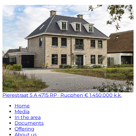
Pierestraat 5 A
4715 RP · Rucphen
€ 1.450.000 k.k.
Home
Media
In the area
Documents
Offering
About us